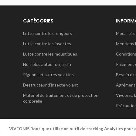
CATÉGORIES
INFORM
Lutte contre les rongeurs
Modalités 
Lutte contre les insectes
Mentions 
Lutte contre les moustiques
Condition
Nuisibles autour du jardin
Paiement 
Pigeons et autres volatiles
Besoin d’u
Destructeur d’insecte volant
Agrément
Matériel de traitement et de protection
Viveonis, l
corporelle
Précautio
VIVEONIS Boutique utilise un outil de tracking Analytics pour am
VIVEONIS
2019