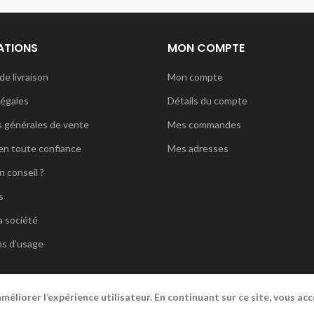
ATIONS
MON COMPTE
de livraison
Mon compte
légales
Détails du compte
s générales de vente
Mes commandes
en toute confiance
Mes adresses
n conseil ?
s
a société
ns d’usage
éliorer l’expérience utilisateur. En continuant sur ce site, vous acce