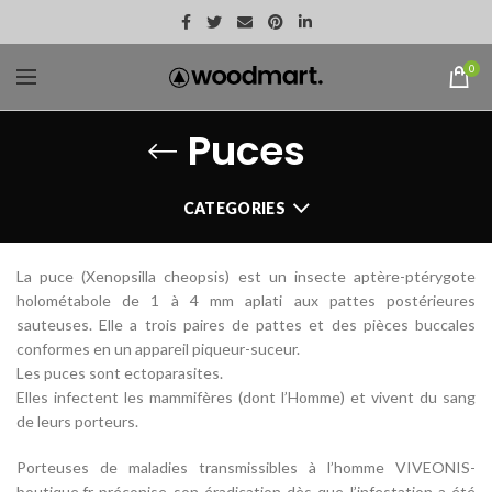
0
Puces
CATEGORIES
La puce (Xenopsilla cheopsis) est un insecte aptère-ptérygote
holométabole de 1 à 4 mm aplati aux pattes postérieures
sauteuses. Elle a trois paires de pattes et des pièces buccales
conformes en un appareil piqueur-suceur.
Les puces sont ectoparasites.
Elles infectent les mammifères (dont l’Homme) et vivent du sang
de leurs porteurs.
Porteuses de maladies transmissibles à l’homme VIVEONIS-
boutique.fr préconise son éradication dès que l’infestation a été