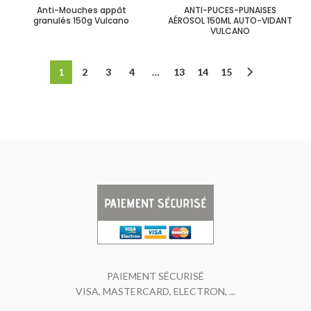
Anti-Mouches appât
ANTI-PUCES-PUNAISES
granulés 150g Vulcano
AÉROSOL 150ML AUTO-VIDANT
VULCANO
1
2
3
4
…
13
14
15
PAIEMENT SÉCURISÉ
VISA, MASTERCARD, ELECTRON, ...