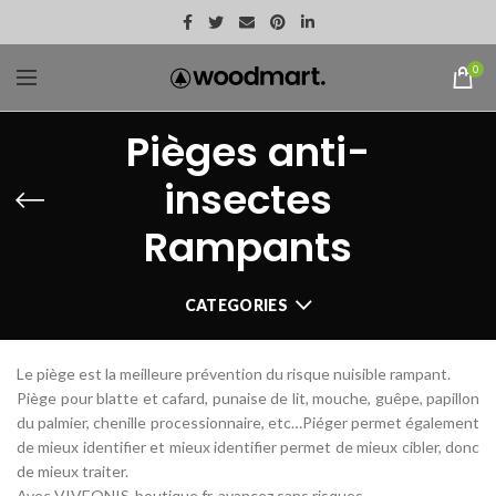
0
Pièges anti-
insectes
Rampants
CATEGORIES
Le piège est la meilleure prévention du risque nuisible rampant.
Piège pour blatte et cafard, punaise de lit, mouche, guêpe, papillon
du palmier, chenille processionnaire, etc…Piéger permet également
de mieux identifier et mieux identifier permet de mieux cibler, donc
de mieux traiter.
Avec VIVEONIS-boutique.fr, avancez sans risques.