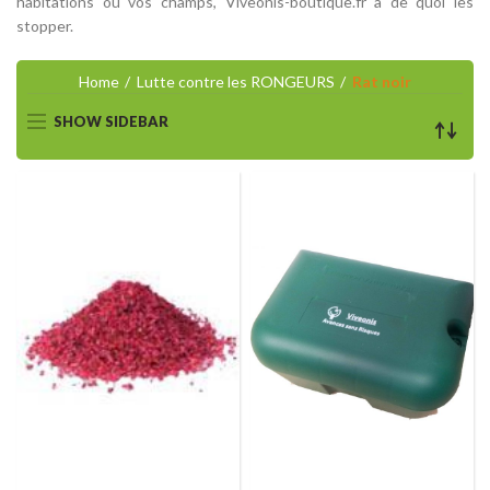
habitations ou vos champs, Viveonis-boutique.fr a de quoi les
stopper.
Home
Lutte contre les RONGEURS
Rat noir
SHOW SIDEBAR