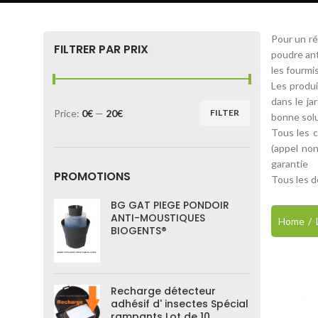
Pour un ré
FILTRER PAR PRIX
poudre ant
les fourmi
Les produi
dans le ja
Price:
0€
—
20€
FILTER
bonne solu
Tous les c
(appel non
garantie
PROMOTIONS
Tous les de
BG GAT PIEGE PONDOIR
ANTI-MOUSTIQUES
Home
BIOGENTS®
Recharge détecteur
adhésif d' insectes Spécial
rampants Lot de 10