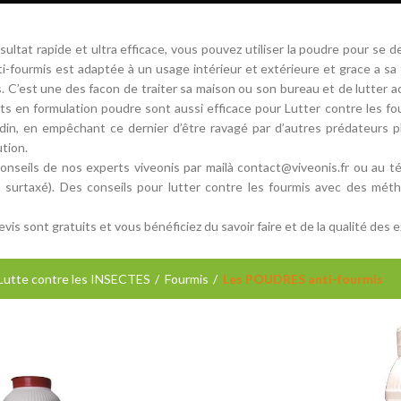
sultat rapide et ultra efficace, vous pouvez utiliser la poudre pour se 
i-fourmis est adaptée à un usage intérieur et extérieure et grace a sa 
s. C’est une des facon de traiter sa maison ou son bureau et de lutter a
ts en formulation poudre sont aussi efficace pour Lutter contre les four
rdin, en empêchant ce dernier d’être ravagé par d’autres prédateurs pl
tion.
onseils de nos experts viveonis par mailà contact@viveonis.fr ou au 
 surtaxé). Des conseils pour lutter contre les fourmis avec des méth
vis sont gratuits et vous bénéficiez du savoir faire et de la qualité des 
Lutte contre les INSECTES
Fourmis
Les POUDRES anti-fourmis