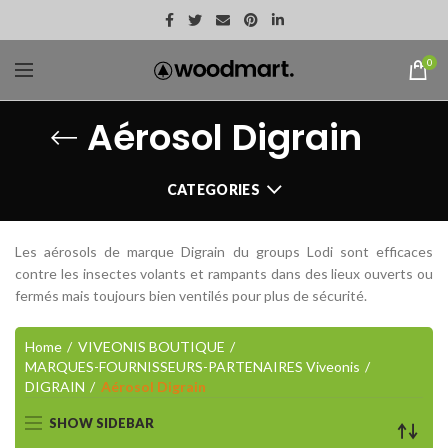
0
Aérosol Digrain
CATEGORIES
Les aérosols de marque Digrain du groups Lodi sont efficaces
contre les insectes volants et rampants dans des lieux ouverts ou
fermés mais toujours bien ventilés pour plus de sécurité.
Home
VIVEONIS BOUTIQUE
MARQUES-FOURNISSEURS-PARTENAIRES Viveonis
DIGRAIN
Aérosol Digrain
SHOW SIDEBAR