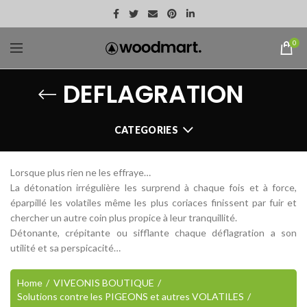
0
DEFLAGRATION
CATEGORIES
Lorsque plus rien ne les effraye…
La détonation irrégulière les surprend à chaque fois et à force,
éparpillé les volatiles même les plus coriaces finissent par fuir et
chercher un autre coin plus propice à leur tranquillité.
Détonante, crépitante ou sifflante chaque déflagration a son
utilité et sa perspicacité…
Home
VIVEONIS BOUTIQUE
Solutions contre les PIGEONS et autres VOLATILES