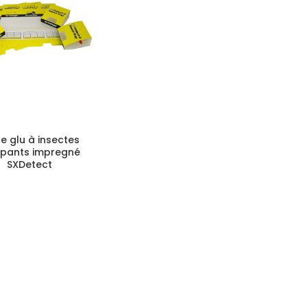
e glu à insectes
pants impregné
SXDetect