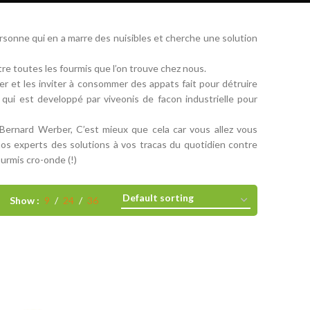
sonne qui en a marre des nuisibles et cherche une solution
ntre toutes les fourmis que l’on trouve chez nous.
rer et les inviter à consommer des appats fait pour détruire
qui est developpé par viveonis de facon industrielle pour
r Bernard Werber, C’est mieux que cela car vous allez vous
os experts des solutions à vos tracas du quotidien contre
ourmis cro-onde (!)
Show
9
24
36