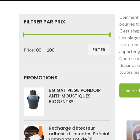
Comment Se
FILTRER PAR PRIX
pour les tr
C’est simpl
Les pieges
toute une 
Price:
0€
—
10€
FILTER
apporter g
Non ce n’e
débarrasse
toutes les 
PROMOTIONS
BG GAT PIEGE PONDOIR
Home
ANTI-MOUSTIQUES
BIOGENTS®
Recharge détecteur
adhésif d' insectes Spécial
rampants Lot de 10