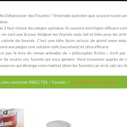
 Débarrasser des Fourmis ? l’éternelle question que se pose toute per
aiter.
e, il faut choisir des pieges spéciaux. Ils sauront etre hyper efficace co
 ne sont pas là pour éloigner les fourmis mais bel et bien pour les atti
colonie de fourmis. C’est une idée facon astuce de grand mere mais 
race aux pieges une solution safe (securisée) et ultra efficace.
st pas le livre de roman animalier de « philosophie fiction » écrit pa
r de toutes vos fourmis qui vous genent. Vous trouverez auprès de n
especes qui dérange votre habitat (dont les fourmis) car on le sait, les f
Lutte contre les INSECTES
Fourmis
Les PIEGES anti-Fourmis