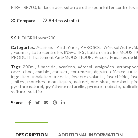
PIRETRE200, le flacon aérosol au pyrethre pour lutter contre les 
Compare
Add to wishlist
SKU:
DIGR01pyret200
Categories:
Acariens - Anthrènes
,
AEROSOL
,
Aérosol Auto-vid
,
Fourmis
,
Lutte contre les INSECTES
,
Lutte contre les MOUST
PRODUIT Traitement Anti-MOUSTIQUE
,
Puces
,
Punaises de lit
Tags:
200ml
,
à base de
,
acariens
,
aérosol
,
araignées
,
arthropod
cave
,
choc
,
comble
,
contact
,
conteneur
,
digrain
,
efficace sur t
ingestion
,
inhalation
,
insecte
,
insectes volants
,
insecticide
,
ins
,
mites
,
mouches
,
moustiques
,
naturel
,
one-shot
,
oneshot
,
pir
pyrethre naturel
,
pyréthrine naturelle
,
pyretre
,
radicale
,
radicall
voiture
,
volatile
Share
DESCRIPTION
ADDITIONAL INFORMATION