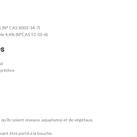
 (N° CAS 8003-34-7)
e 4,4% (N°CAS 51-03-6)
es
ol
rèthre
 qu’ils soient oiseaux, aquariums) et de végétaux.
uvant être porté à la bouche.