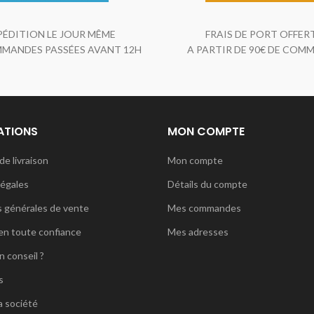
PÉDITION LE JOUR MÊME
FRAIS DE PORT OFFER
MANDES PASSÉES AVANT 12H
A PARTIR DE 90€ DE COM
ATIONS
MON COMPTE
de livraison
Mon compte
légales
Détails du compte
s générales de vente
Mes commandes
en toute confiance
Mes adresses
n conseil ?
s
a société