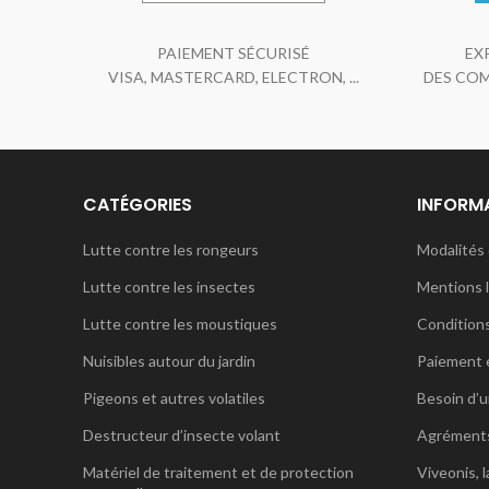
PAIEMENT SÉCURISÉ
EX
VISA, MASTERCARD, ELECTRON, ...
DES COM
CATÉGORIES
INFORM
Lutte contre les rongeurs
Modalités 
Lutte contre les insectes
Mentions 
Lutte contre les moustiques
Condition
Nuisibles autour du jardin
Paiement 
Pigeons et autres volatiles
Besoin d’u
Destructeur d’insecte volant
Agrément
Matériel de traitement et de protection
Viveonis, l