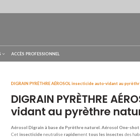
S
ACCÈS PROFESSIONNEL
Home
Lutte contre les MOUSTIQUES
PRODUIT Traitement Anti
DIGRAIN PYRÈTHRE AÉROSOL insecticide auto-vidant au pyrèthre
DIGRAIN PYRÈTHRE AÉROS
vidant au pyrèthre natu
Aérosol Digrain à base de Pyrèthre naturel
.
Aérosol One-shot 
Cet
insecticide
neutralise
rapide
ment
tous les insectes
des habi