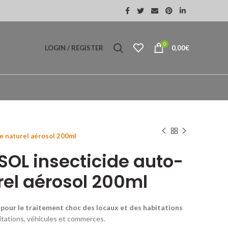
0
LOGIN / REGISTER
0,00
€
-MOUSTIQUE
AEROSOL
 naturel aérosol 200ml
OL insecticide auto-
rel aérosol 200ml
pour le traitement choc
des locaux et des habitations
tations, véhicules et commerces.