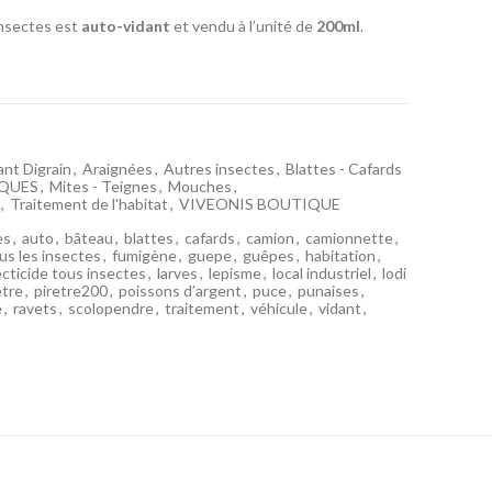
insectes est
auto-vidant
et vendu à l’unité de
200ml
.
ant Digrain
,
Araignées
,
Autres insectes
,
Blattes - Cafards
IQUES
,
Mites - Teignes
,
Mouches
,
,
Traitement de l'habitat
,
VIVEONIS BOUTIQUE
es
,
auto
,
bâteau
,
blattes
,
cafards
,
camion
,
camionnette
,
ous les insectes
,
fumigène
,
guepe
,
guêpes
,
habitation
,
ecticide tous insectes
,
larves
,
lepisme
,
local industriel
,
lodi
etre
,
piretre200
,
poissons d’argent
,
puce
,
punaises
,
e
,
ravets
,
scolopendre
,
traitement
,
véhicule
,
vidant
,