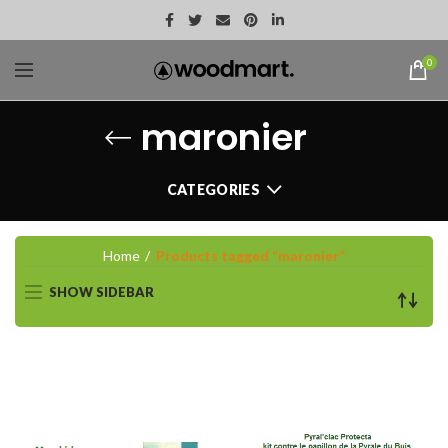
0
maronier
CATEGORIES
Home
Products tagged “maronier”
SHOW SIDEBAR