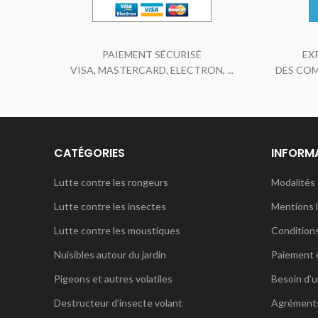
PAIEMENT SÉCURISÉ
EX
VISA, MASTERCARD, ELECTRON, ...
DES COM
CATÉGORIES
INFORM
Lutte contre les rongeurs
Modalités 
Lutte contre les insectes
Mentions 
Lutte contre les moustiques
Condition
Nuisibles autour du jardin
Paiement 
Pigeons et autres volatiles
Besoin d’u
Destructeur d’insecte volant
Agrément