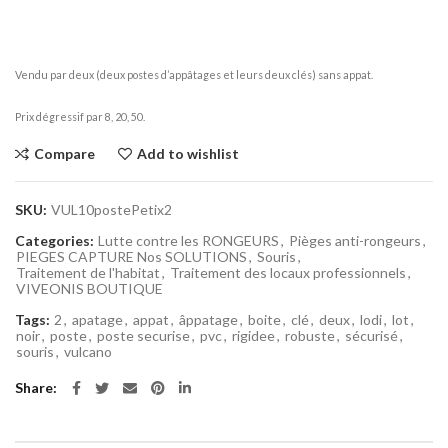
Vendu par deux (deux postes d’appâtages et leurs deux clés) sans appat.
Prix dégressif par 8, 20, 50.
Compare
Add to wishlist
SKU:
VUL10postePetix2
Categories:
Lutte contre les RONGEURS
,
Pièges anti-rongeurs
,
PIEGES CAPTURE Nos SOLUTIONS
,
Souris
,
Traitement de l'habitat
,
Traitement des locaux professionnels
,
VIVEONIS BOUTIQUE
Tags:
2
,
apatage
,
appat
,
âppatage
,
boite
,
clé
,
deux
,
lodi
,
lot
,
noir
,
poste
,
poste securise
,
pvc
,
rigidee
,
robuste
,
sécurisé
,
souris
,
vulcano
Share