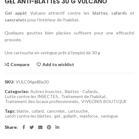
GEL ANTI-BLATTES 30 G VULCANO
Gel appât
Vulcano attractif contre les
blattes
,
cafards
et
cancrelats
pour l’intérieur de l’habitat.
Quelques gouttes bien placées suffisent pour une efficacité
prouvée.
Une cartouche en seringue prêt à l’emploi de 30 g
Compare
Add to wishlist
SKU:
VULC04gelBla30
Categories:
Autres insectes
,
Blattes - Cafards
,
Lutte contre les INSECTES
,
Traitement de l'habitat
,
Traitement des locaux professionnels
,
VIVEONIS BOUTIQUE
Tags:
blatte
,
cafard
,
cancrelat
,
cartouche
,
catch contre les blattes
,
gel
,
goliath
,
maxforce
,
seringue
Share