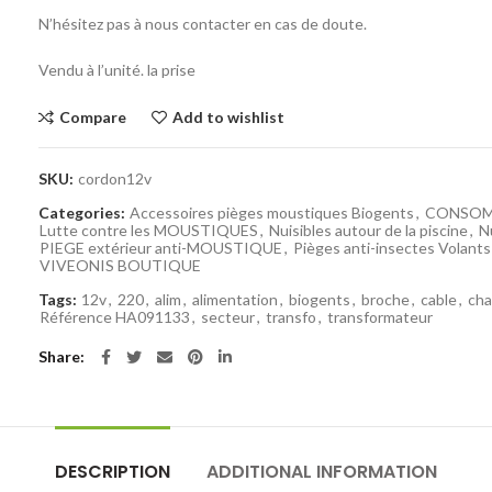
N’hésitez pas à nous contacter en cas de doute.
Vendu à l’unité. la prise
Compare
Add to wishlist
SKU:
cordon12v
Categories:
Accessoires pièges moustiques Biogents
,
CONSOMM
Lutte contre les MOUSTIQUES
,
Nuisibles autour de la piscine
,
N
PIEGE extérieur anti-MOUSTIQUE
,
Pièges anti-insectes Volant
VIVEONIS BOUTIQUE
Tags:
12v
,
220
,
alim
,
alimentation
,
biogents
,
broche
,
cable
,
ch
Référence HA091133
,
secteur
,
transfo
,
transformateur
Share
DESCRIPTION
ADDITIONAL INFORMATION