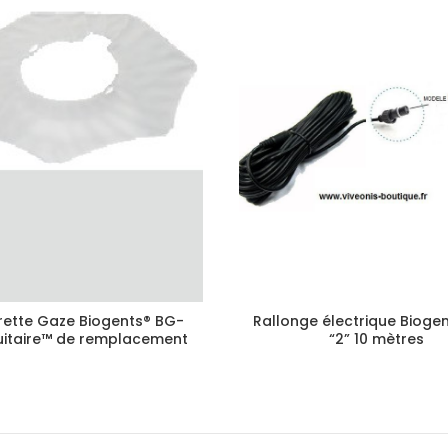
rette Gaze Biogents® BG-
Rallonge électrique Bioge
itaire™ de remplacement
“2” 10 mètres