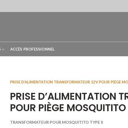
S
ACCÈS PROFESSIONNEL
Home
VIVEONIS BOUTIQUE
PIEGES CAPTURE Nos SOLUTIONS
Accessoires pièges moustiques Biogents
PRISE D’ALIMENTATION TRANSFORMATEUR 12V POUR PIÈGE MOS
PRISE D’ALIMENTATION 
POUR PIÈGE MOSQUITITO T
TRANSFORMATEUR POUR MOSQUITITO TYPE II