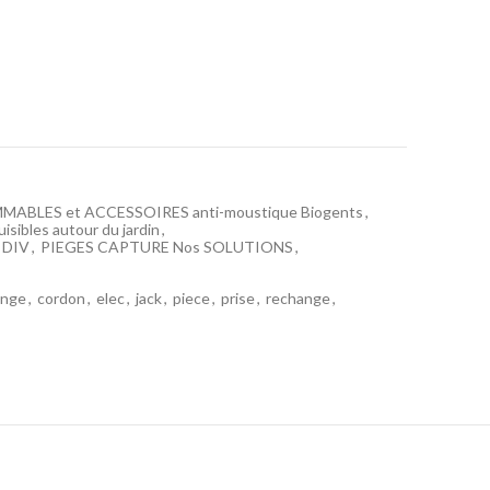
ABLES et ACCESSOIRES anti-moustique Biogents
,
uisibles autour du jardin
,
s DIV
,
PIEGES CAPTURE Nos SOLUTIONS
,
ange
,
cordon
,
elec
,
jack
,
piece
,
prise
,
rechange
,