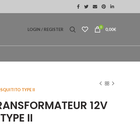
0
LOGIN / REGISTER
0,00
€
Pièges anti-insectes Volants DIV
QUITITO TYPE II
TRANSFORMATEUR 12V
YPE II