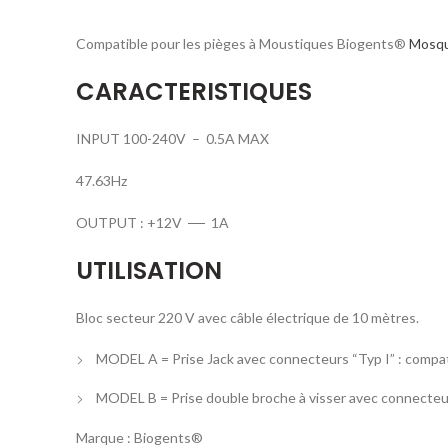
Compatible pour les pièges à Moustiques Biogents®
Mosqui
CARACTERISTIQUES
INPUT 100-240V – 0.5A MAX
47.63Hz
OUTPUT : +12V
—-
1A
UTILISATION
Bloc secteur 220 V avec câble électrique de 10 mètres.
MODEL A = Prise Jack avec connecteurs “Typ I” : compat
MODEL B = Prise double broche à visser avec connecteur
Marque : Biogents®