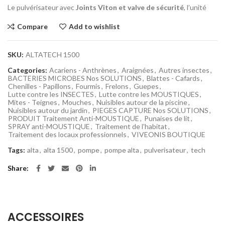
Le pulvérisateur avec
Joints Viton et valve de sécurité
, l’unité
Compare
Add to wishlist
SKU:
ALTATECH 1500
Categories:
Acariens - Anthrènes
,
Araignées
,
Autres insectes
,
BACTERIES MICROBES Nos SOLUTIONS
,
Blattes - Cafards
,
Chenilles - Papillons
,
Fourmis
,
Frelons
,
Guepes
,
Lutte contre les INSECTES
,
Lutte contre les MOUSTIQUES
,
Mites - Teignes
,
Mouches
,
Nuisibles autour de la piscine
,
Nuisibles autour du jardin
,
PIEGES CAPTURE Nos SOLUTIONS
,
PRODUIT Traitement Anti-MOUSTIQUE
,
Punaises de lit
,
SPRAY anti-MOUSTIQUE
,
Traitement de l'habitat
,
Traitement des locaux professionnels
,
VIVEONIS BOUTIQUE
Tags:
alta
,
alta 1500
,
pompe
,
pompe alta
,
pulverisateur
,
tech
Share
ACCESSOIRES