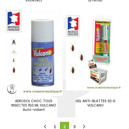
SXDetect
LE FROID
AEROSOL CHOC TOUS
GEL ANTI-BLATTES 30 G
INSECTES 150 ML VULCANO
VULCANO
Auto-vidant
1
2
3