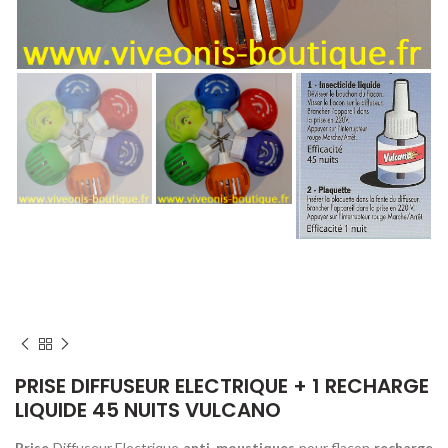
Home
Lutte contre les MOUSTIQUES
PIEGE intérieur anti-MOUSTIQUE
Prises anti-moustiques Intérieur
PRISE DIFFUSEUR ELECTRIQUE + 1 RECHARGE
LIQUIDE 45 NUITS VULCANO
Prise
Diffuseur Electrique
anti-moustiques
pour flacon
recharge