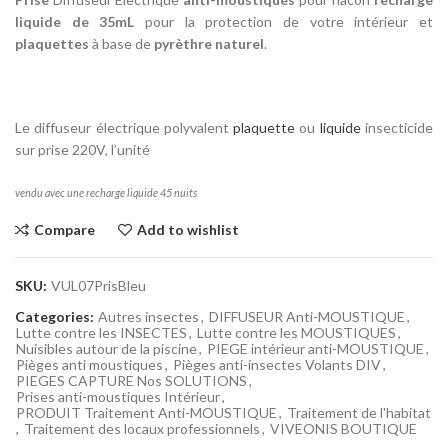
liquide de 35mL
pour la protection de votre intérieur et
plaquettes
à base de
pyrèthre naturel
.
Le diffuseur électrique polyvalent
plaquette
ou
liquide
insecticide
sur prise 220V, l’unité
vendu avec une recharge liquide 45 nuits
Compare
Add to wishlist
SKU:
VUL07PrisBleu
Categories:
Autres insectes
,
DIFFUSEUR Anti-MOUSTIQUE
,
Lutte contre les INSECTES
,
Lutte contre les MOUSTIQUES
,
Nuisibles autour de la piscine
,
PIEGE intérieur anti-MOUSTIQUE
,
Pièges anti moustiques
,
Pièges anti-insectes Volants DIV
,
PIEGES CAPTURE Nos SOLUTIONS
,
Prises anti-moustiques Intérieur
,
PRODUIT Traitement Anti-MOUSTIQUE
,
Traitement de l'habitat
,
Traitement des locaux professionnels
,
VIVEONIS BOUTIQUE