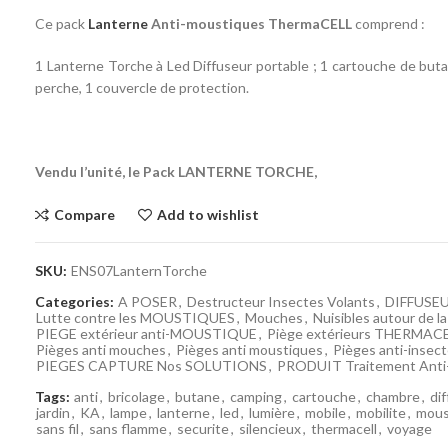
Ce pack
Lanterne
Anti-moustiques ThermaCELL
comprend :
1 Lanterne Torche à Led Diffuseur portable ; 1 cartouche de buta
perche, 1 couvercle de protection.
Vendu l’unité, le Pack LANTERNE TORCHE,
Compare
Add to wishlist
SKU:
ENS07LanternTorche
Categories:
A POSER
,
Destructeur Insectes Volants
,
DIFFUSE
Lutte contre les MOUSTIQUES
,
Mouches
,
Nuisibles autour de la
PIEGE extérieur anti-MOUSTIQUE
,
Piège extérieurs THERMAC
Pièges anti mouches
,
Pièges anti moustiques
,
Pièges anti-insec
PIEGES CAPTURE Nos SOLUTIONS
,
PRODUIT Traitement An
Tags:
anti
,
bricolage
,
butane
,
camping
,
cartouche
,
chambre
,
di
jardin
,
KA
,
lampe
,
lanterne
,
led
,
lumière
,
mobile
,
mobilite
,
mous
sans fil
,
sans flamme
,
securite
,
silencieux
,
thermacell
,
voyage