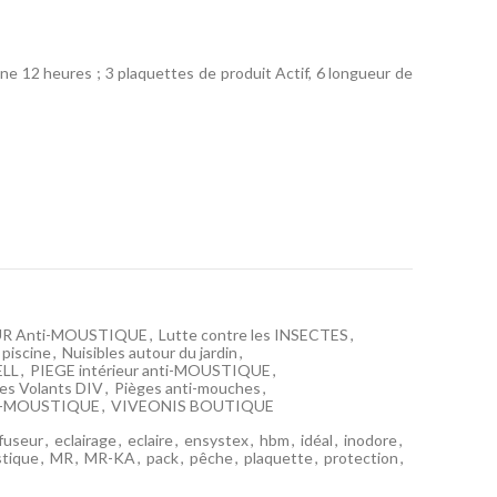
ne 12 heures ; 3 plaquettes de produit Actif, 6 longueur de
UR Anti-MOUSTIQUE
,
Lutte contre les INSECTES
,
 piscine
,
Nuisibles autour du jardin
,
ELL
,
PIEGE intérieur anti-MOUSTIQUE
,
tes Volants DIV
,
Pièges anti-mouches
,
ti-MOUSTIQUE
,
VIVEONIS BOUTIQUE
ffuseur
,
eclairage
,
eclaire
,
ensystex
,
hbm
,
idéal
,
inodore
,
tique
,
MR
,
MR-KA
,
pack
,
pêche
,
plaquette
,
protection
,