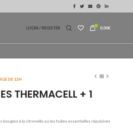
0
LOGIN / REGISTER
0,00
€
TIQUE
Anti-moustiques à ULTRA-SON
RGE DE 12H
S THERMACELL + 1
ougies à la citronelle ou les huiles essentielles répulsives